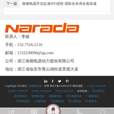
下一篇
南都电源开启赴港IPO进程 国际化布局全面加速
联系人：李硕
手机：152-7516-2116
邮箱：1533230096@qq.com
公司：浙江南都电源动力股份有限公司
地址：浙江省临安市青山湖街道景观大道
CopyRight 2024浙江
南都蓄电池
官网 粤ICP备11046216号 网站地图：
Google SITEMAP
BAIDU SITEMAP
HTML SITEMAP
TEXT SITEMAP
友情链接：
双登蓄电池
耐普蓄电池
劲博蓄电池
风帆蓄电池
雷仕顿蓄电池
广隆蓄电池
华申蓄电池
三瑞蓄电池
圣阳蓄电池
理士蓄电池
BB蓄电池