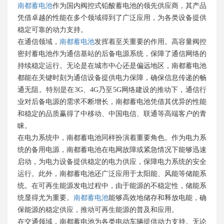
南都蓄电池
作为国内阀控式铅酸蓄电池的领先供应商，其产品
凭借卓越的性能在多个领域得到了广泛应用，为各类设备提供
稳定可靠的动力支持。
在通信领域，
南都蓄电池
发挥着至关重要的作用。高容量阀控
密封蓄电池作为通信基站的后备电源系统，保障了通信网络的
持续稳定运行。无论是在城市中心还是偏远地区，南都蓄电池
都能在关键时刻为通信设备提供电力保障，确保信息传递的畅
通无阻。特别是在3G、4G乃至5G网络建设的推动下，通信行
业对后备电源的需求不断增长，南都蓄电池凭借其优异的性能
和稳定的品质赢得了中移动、中国电信、联通等高端客户的青
睐。
在电力系统中，南都蓄电池同样扮演着重要角色。作为电力系
统的备用电源，南都蓄电池在电网故障或紧急情况下能够迅速
启动，为电力设备提供稳定的电力供应，保障电力系统的安全
运行。此外，南都蓄电池还广泛应用于太阳能、风能等储能系
统。在可再生能源发电过程中，由于能源的不稳定性，储能系
统显得尤为重要。
南都蓄电池
能够高效地储存和释放电能，确
保能源的稳定供应，推动可再生能源的普及和应用。
在交通领域，南都蓄电池为各类电动车辆提供动力支持。无论