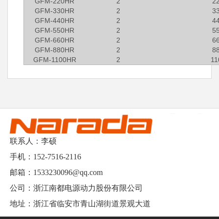
GFM-220HR
2
2
GFM-330HR
2
3
GFM-440HR
2
4
GFM-550HR
2
5
GFM-660HR
2
6
GFM-880HR
2
8
GFM-1100HR
2
11
联系人：李硕
手机：152-7516-2116
邮箱：1533230096@qq.com
公司：浙江南都电源动力股份有限公司
地址：浙江省临安市青山湖街道景观大道